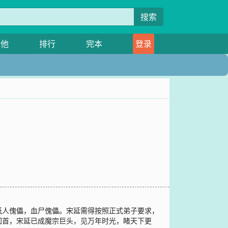
搜索
其他
排行
完本
登录
纸人傀儡，血尸傀儡。宋延需得按照正式弟子要求，
回首，宋延已成魔宗巨头，见万年时光，睹天下更