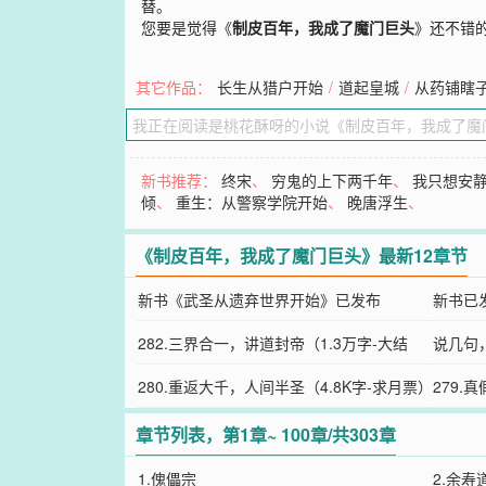
替。
您要是觉得《
制皮百年，我成了魔门巨头
》还不错
其它作品：
长生从猎户开始
/
道起皇城
/
从药铺瞎
新书推荐：
终宋
、
穷鬼的上下两千年
、
我只想安
倾
、
重生：从警察学院开始
、
晚唐浮生
、
《制皮百年，我成了魔门巨头》最新12章节
新书《武圣从遗弃世界开始》已发布
新书已
282.三界合一，讲道封帝（1.3万字-大结
说几句
局）
280.重返大千，人间半圣（4.8K字-求月票）
279.
阅）
章节列表，第1章~ 100章/共303章
1.傀儡宗
2.余寿