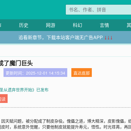
市
历史
网游
科幻
言情
追看新章节，下载本站客户端无广告APP
↓↓↓
成了魔门巨头
更新时间：2025-12-01 14:15:34
直达底部
圣从遗弃世界开始》已发布
阅读
，因天赋问题，被分配成了制皮杂役。傀儡之道，博大精深，皮影傀儡，
制皮时，系统意外觉醒，只要他制皮就能提升寿元，悟性。时光荏苒，再