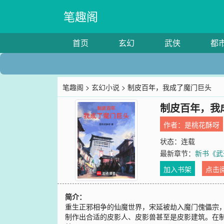
笔趣阁
首页
玄幻
武侠
都
笔趣阁
>
玄幻小说
> 制皮百年，我成了魔门巨头
制皮百年，我
作者：
是桃花酥呀
状态：连载
最新章节：
新书《武
加入书架
点击
简介：
重生正邪相争的仙魔世界，宋延被劫入魔门傀儡宗
制作出合适的皮影人、皮影兽甚至是皮影建筑。在