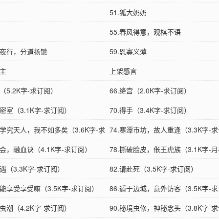
51.狐大奶奶
55.春风得意，观棋不语
鬼夜行，分道扬镳
59.恩寡义薄
阁主
上架感言
虹（5.2K字-求订阅）
66.绛宫（2.0K字-求订阅）
宝密室（3.1K字-求订阅）
70.得手（3.4K字-求订阅）
师学究天人，我不如多矣（3.6K字-求
74.寒潭市坊，故人重逢（3.3K字-
换会，融血诀（4.1K字-求订阅）
78.撕破脸皮，伥王虎族（3.1K字-
相遇（3.3K字-求订阅）
票）
82.请赴死（3.5K字-求订阅）
不能享受享受嘛（3.5K字-求订阅）
86.遁于边城，意外访客（3.5K字-
魂虫潮（4.2K字-求订阅）
90.秘境虫修，神秘念头（3.8K字-