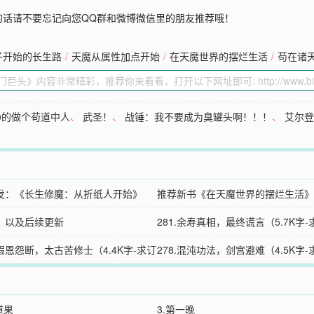
的话请不要忘记向您QQ群和微博微信里的朋友推荐哦！
子开始的长生路
/
天魔从属性加点开始
/
在天魔世界的摆烂生活
/
苟在诸
静的做个苟道中人
、
武圣！
、
战锤：我不要成为臭罐头啊！！！
、
艾尔
发：《长生修魔：从折纸人开始》
推荐新书《在天魔世界的摆烂生活》
，以及后续更新
281.余寿真相，最终谎言（5.7K字
真假恩怨断，太古苦修士（4.4K字-求订
278.混沌功法，剑宫避难（4.5K字
道果
3.第一晚