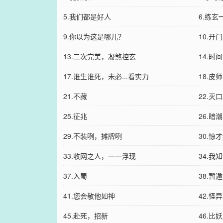
5.我们都是好人
6.练玄
9.你以为这是哪儿？
10.开
13.二次完美，凝煞控玄
14.时
17.谁生谁死，未必...看实力
18.皮
21.不藏
22.灭口
25.征兆
26.暗潮
29.不装咧，摊牌咧
30.惊
33.收网之人，一一浮现
34.我
37.入蜀
38.暂
41.您会敬他如神
42.
45.赴死，招新
46.比