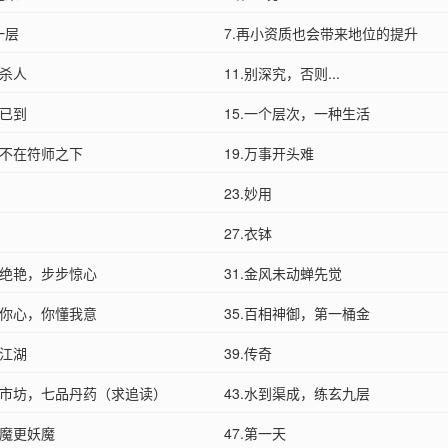
一层
7.再小资质也会带来地位的提升
门杀人
11.别深究，否则...
间已到
15.一个层次，一种生活
师不在符师之下
19.万事开头难
23.妙用
27.衣钵
才绝艳，步步惊心
31.金风未动蝉先觉
知你心，你懂我意
35.百相神御，第一桶金
遁江湖
39.传奇
怪异市坊，七品丹药（求追读）
43.水到渠成，练玄九层
妖魔更妖魔
47.第一天