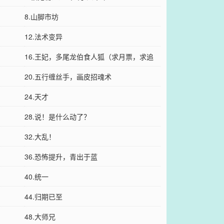
8.山脚市坊
12.法术变异
16.王妃，多尾龙伯食人狐（求月票，求追
读）
20.五行缠丝手，画皮招魂术
24.天才
28.说！是什么动了？
32.大乱！
36.恐怖提升，青出于蓝
40.统一
44.归期已至
48.大师兄