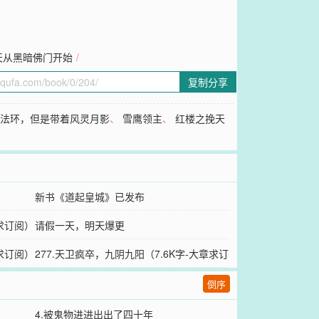
天从黑暗佛门开始
/
复制分享
登法环，但是带着风灵月影
、
雪鹰领主
、
红楼之挽天
新书《道起皇城》已发布
-求订阅）
请假一天，明天爆更
-求订阅）
277.天卫疯卒，九阴九阳（7.6K字-大章求订
阅）
倒序
4.被鬼物进进出出了四十年