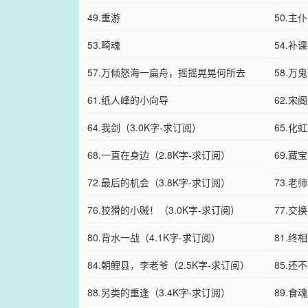
49.重游
50.主仆
53.畸魂
54.补课
57.万倾怒海一扁舟，摇摇晃晃何所去
58.万
61.纸人峰的小向导
62.宋
64.我剑（3.0K字-求订阅）
65.化
68.一直在身边（2.8K字-求订阅）
69.藏
72.最后的机会（3.8K字-求订阅）
73.老
76.狡猾的小贼！（3.0K字-求订阅）
订阅）
77.交
80.背水一战（4.1K字-求订阅）
81.终
84.朝鲤县，李老爷（2.5K字-求订阅）
85.还
88.另类的重逢（3.4K字-求订阅）
89.食