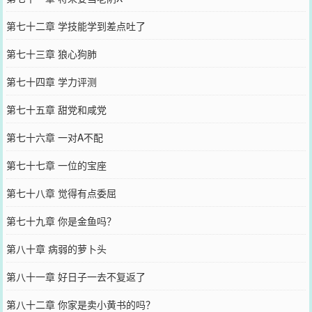
第七十二章 学技能学到差点吐了
第七十三章 狼心狗肺
第七十四章 学力评测
第七十五章 甜党和咸党
第七十六章 一对A不配
第七十七章 一位的宝座
第七十八章 觉得有点委屈
第七十九章 你是金鱼吗？
第八十章 病弱的萝卜头
第八十一章 好日子一去不复返了
第八十二章 你家是卖小黄书的吗？