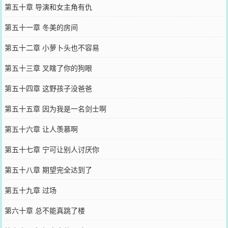
第五十章 导演和女主角有仇
第五十一章 冬美的房间
第五十二章 小萝卜头也不容易
第五十三章 叉瞎了你的狗眼
第五十四章 这野孩子没爸爸
第五十五章 因为我是一名剑士啊
第五十六章 让人羡慕啊
第五十七章 宁可让别人讨厌你
第五十八章 期望完全达到了
第五十九章 过场
第六十章 总不能真跳了楼