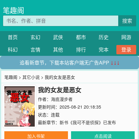
笔趣阁
搜索
首页
玄幻
武侠
都市
历史
网游
科幻
言情
其他
排行
完本
登录
追看新章节，下载本站客户端无广告APP
↓↓↓
笔趣阁
>
其它小说
> 我的女友是恶女
我的女友是恶女
作者：
海底漫步者
更新时间：2025-08-21 20:18:35
状态：连载
最新章节：
新书《我可不是侦探》已发布
加入书架
点击阅读