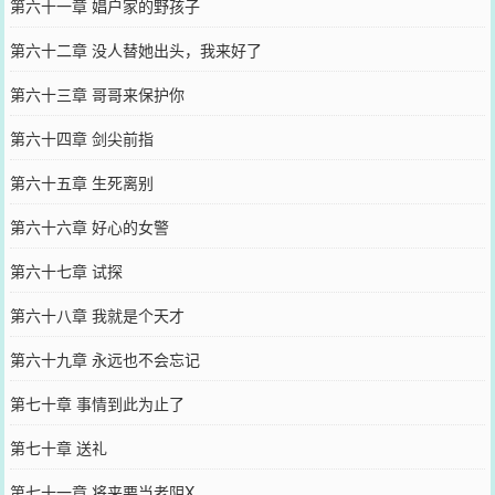
第六十一章 娼户家的野孩子
第六十二章 没人替她出头，我来好了
第六十三章 哥哥来保护你
第六十四章 剑尖前指
第六十五章 生死离别
第六十六章 好心的女警
第六十七章 试探
第六十八章 我就是个天才
第六十九章 永远也不会忘记
第七十章 事情到此为止了
第七十章 送礼
第七十一章 将来要当老阴X