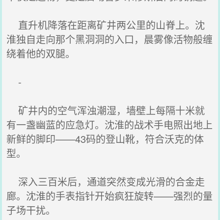
直升机降落在距离矿井两公里的山脊上。沈
淮独自走向那个黑洞洞的入口，晨雾像活物般缠
绕着他的双腿。
-
矿井内的空气浑浊潮湿，墙壁上每隔十米就
有一盏幽蓝的应急灯。沈淮的战术手电照出地上
新鲜的脚印——43码的登山靴，符合沃克的体
型。
深入三百米后，通道突然变成光滑的合金走
廊。沈淮的手表指针开始疯狂旋转——强烈的量
子场干扰。