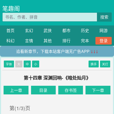
笔趣阁
搜索
首页
玄幻
武侠
都市
历史
网游
科幻
言情
其他
排行
完本
登录
追看新章节，下载本站客户端无广告APP
↓↓↓
字体
大
中
小
换手
关灯
第十四章 深渊回响-《暗处灿月》
上一章
目录
存书签
下一章
第(1/3)页