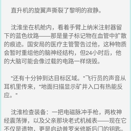
直升机的旋翼声撕裂了黎明的寂静。
沈淮坐在机舱内，看着手臂上纳米注射器留
下的蓝色纹路——那是量子标记物在血管中扩散
的痕迹。国安局的医疗主管警告过他，这种物质
会暂时重组他的脑神经结构，但24小时后，他
的大脑可能会像过载的电路一样烧毁。
"还有十分钟到达目标区域。"飞行员的声音从
耳机里传来，"地面扫描显示矿井入口有热能反
应。"
沈淮检查装备：一把电磁脉冲手枪，两枚神
经震荡弹，以及父亲那块老式机械表——现在它
不仅是遗物，更是启动普罗米修斯后门的钥匙。