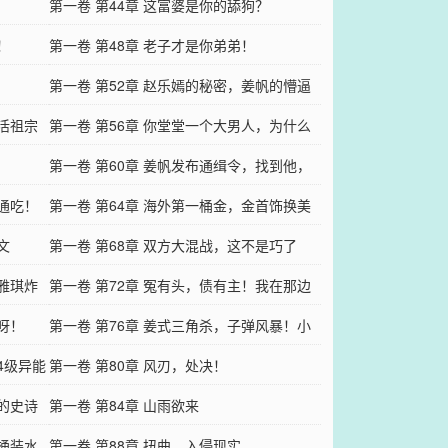
第一卷 第44章 这富婆是你的舔狗？
！
第一卷 第48章 老子才是你弟弟！
第一卷 第52章 赵乐嫣的秘密，姜帆的懵逼
的活祖宗
第一卷 第56章 你堂堂一个大男人，为什么
当小三！
第一卷 第60章 姜帆发布通缉令，找到他，
家通吃！
500万！
第一卷 第64章 海外第一桶金，金首饰换美
文
刀！
第一卷 第68章 双方大混战，这不是巧了
苏雅琪炸
吗？
第一卷 第72章 冤有头，债有主！我在那边
呀！
等你
第一卷 第76章 姜式三角杀，子弹风暴！小
4级异能
刀慢剌！
第一卷 第80章 风刃，处决！
怖的史诗
第一卷 第84章 山雨欲来
这桶装水
第一卷 第88章 扭曲，入侵现实