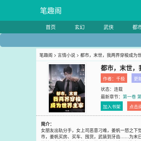
笔趣阁
首页
玄幻
武侠
都
笔趣阁
>
言情小说
> 都市，末世，我两界穿梭成为
都市，末世，
作者：
千极
更新
状态：连载
最新章节：
第一卷 第
加入书架
点击
简介：
女朋友出轨分手，女上司恶意刁难，姜帆一怒之下
市，姜帆买房、买车、囤货，武装到牙齿……为末