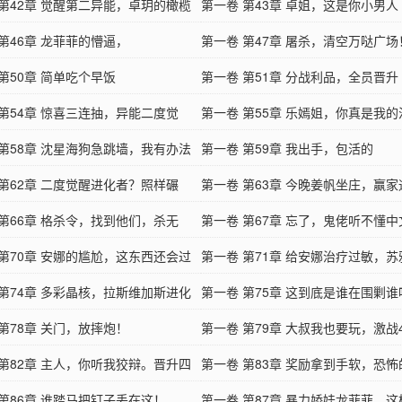
头认错！
 第42章 觉醒第二异能，卓玥的橄榄
第一卷 第43章 卓姐，这是你小男人
第46章 龙菲菲的懵逼，
第一卷 第47章 屠杀，清空万哒广场
第50章 简单吃个早饭
第一卷 第51章 分战利品，全员晋升
 第54章 惊喜三连抽，异能二度觉
第一卷 第55章 乐嫣姐，你真是我
 第58章 沈星海狗急跳墙，我有办法
第一卷 第59章 我出手，包活的
 第62章 二度觉醒进化者？照样碾
第一卷 第63章 今晚姜帆坐庄，赢
 第66章 格杀令，找到他们，杀无
第一卷 第67章 忘了，鬼佬听不懂中
 第70章 安娜的尴尬，这东西还会过
第一卷 第71章 给安娜治疗过敏，
 第74章 多彩晶核，拉斯维加斯进化
了
第一卷 第75章 这到底是谁在围剿谁
！
第78章 关门，放摔炮！
第一卷 第79章 大叔我也要玩，激战
 第82章 主人，你听我狡辩。晋升四
进化者！
第一卷 第83章 奖励拿到手软，恐
 第86章 谁踏马把钉子丢在这！
级奖励
第一卷 第87章 暴力娇娃龙菲菲，