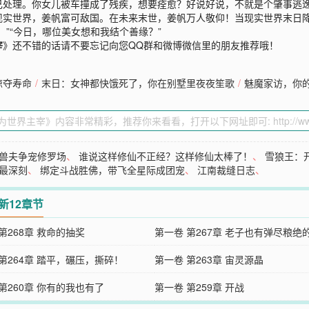
己处理。你女儿被车撞成了残疾，想要痊愈？好说好说，不就是个肇事逃
现实世界，姜帆富可敌国。在未来末世，姜帆万人敬仰！当现实世界末日
”“今日，哪位美女想和我结个善缘？”
宰
》还不错的话请不要忘记向您QQ群和微博微信里的朋友推荐哦！
掠夺寿命
/
末日：女神都快饿死了，你在别墅里夜夜笙歌
/
魅魔家访，你
兽夫争宠修罗场
、
谁说这样修仙不正经？这样修仙太棒了！
、
雪狼王：
最深刻
、
绑定斗战胜佛，带飞全星际成团宠
、
江南裁缝日志
、
新12章节
第268章 救命的抽奖
第一卷 第267章 老子也有弹尽粮绝
第264章 踏平，碾压，撕碎！
第一卷 第263章 宙灵源晶
第260章 你有的我也有了
第一卷 第259章 开战