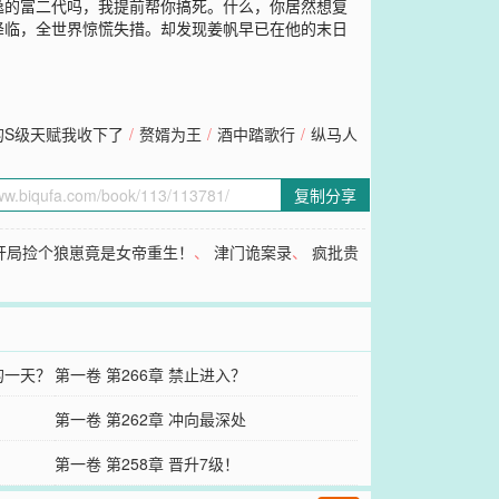
逸的富二代吗，我提前帮你搞死。什么，你居然想复
降临，全世界惊慌失措。却发现姜帆早已在他的末日
的S级天赋我收下了
/
赘婿为王
/
酒中踏歌行
/
纵马人
复制分享
开局捡个狼崽竟是女帝重生！
、
津门诡案录
、
疯批贵
的一天？
第一卷 第266章 禁止进入？
第一卷 第262章 冲向最深处
第一卷 第258章 晋升7级！