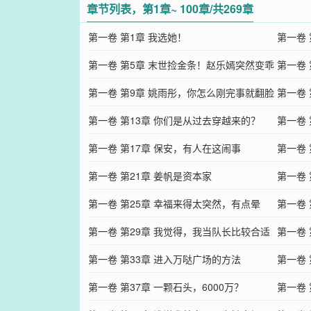
章节列表，第1章~ 100章/共269章
第一卷 第1章 我选她！
第一卷
第一卷 第5章 末世捡金条！赵乐嫣突然变乖
第一卷 
了？
第一卷 第9章 姚雨彤，你怎么刚完事就翻脸
第一卷
不认人？
第一卷 第13章 你们是从过去穿越来的？
行！
第一卷
第一卷 第17章 保安，有人在这闹事
过于离
第一卷
第一卷 第21章 姜帆是资本家
己？
第一卷
第一卷 第25章 幸福来得太突然，有点晕
果然没
第一卷
第一卷 第29章 我觉得，我当队长比较合适
第一卷
第一卷 第33章 进入万哒广场的方法
第一卷 
第一卷 第37章 一颗石头，6000万？
第一卷