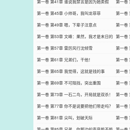
第一卷 第41章 谁说我禁言是因为她卖假
跪下磕
第一卷
货？
第一卷 第45章 小帅哥，我叫龙菲菲
枝
第一卷 
第一卷 第49章 嗯，下辈子注意点
第一卷 
第一卷 第53章 文峰：果然，我才是末日的
第一卷
主角！
第一卷 第57章 雷厉风行沈倾雪
醒！
第一卷
第一卷 第61章 兄弟们，干他！
救她
第一卷
第一卷 第65章 我觉得，这就是钱的事
压！
第一卷
第一卷 第69章 不可阻挡，突出重围
赦！
第一卷
第一卷 第73章 一石二鸟，开局就是双杀！
敏？
第一卷
第一卷 第77章 你不是说要把他们带走吗？
者集结
第一卷 
第一卷 第81章 尖叫，划破天际
第一卷
第一卷 第85章 兄弟，你那边的声音能不能
级！
第一卷