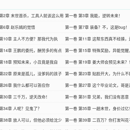
 第2章 末世首杀，工具人就该这么用
第一卷 第3章 我能，逆转未来！
第6章 赵乐嫣的觉悟
第一卷 第7章 装备？不，这是bug！
 第10章 主人不方便？那我代为执
第一卷 第11章 这帮东西真不经揍
 第14章 王鹏的委托，酬劳多的有点
你
第一卷 第15章 特殊奖励，异能觉
谱！
 第18章 预知未来，小丑竟是我自
是这末世的王！
第一卷 第19章 姜大师会预见未来？
 第22章 原来是孤儿，没爹妈的孩子
第一卷 第23章 贴脸开大，为什么不
教养
 第26章 我什么都可以答应你
我？
第一卷 第27章 这个毕业论文，哥
 第30章 三千万，逆天改命！
了
第一卷 第31章 兄弟，我们没有恶意
第34章 人呢？见鬼了？
第一卷 第35章 一趟末世，身价过亿
 第38章 放人可以，但他必须给沈少
第一卷 第39章 二百万？你打发叫