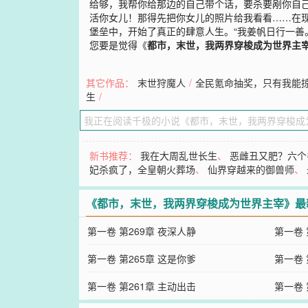
给够，我帮你给那边的自己带个话，要杀要剐你自
活你女儿！那得先把你女儿的照片给我看看……在
堡垒中，开始了真正的肆意人生。“我姜帆日行一善。
您要是觉得《
都市，末世，我两界穿梭成为世界主
其它作品：
末世狩魔人
/
全民氪命抽奖，只有我能
生
/
新书推荐：
我在大周乱世长生
、
恶雌丑又肥？六个
妃杀疯了，全皇朝火葬场
、
仙界穿越来的御兽师
、
《都市，末世，我两界穿梭成为世界主宰》最
第一卷 第269章 夜深人静
第一卷 
第一卷 第265章 这是你爹
第一卷 
第一卷 第261章 主动出击
第一卷 