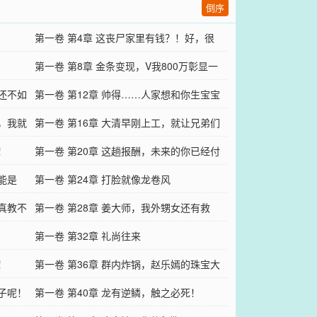
倒序
第一卷 第4章 这丧尸家里有钱？！好，很
好！
第一卷 第8章 金条变现，V我800万彰显一
，还不如
下实力？
第一卷 第12章 帅得……人家想和你生宝宝
醒，我就
了
第一卷 第16章 大清早刚上工，就让兄弟们
！
看科幻片！
第一卷 第20章 这趟报酬，未来的你已经付
能是
过了
第一卷 第24章 打脸就像龙卷风
是真教不
第一卷 第28章 姜大师，我外甥女还有救
吗？
第一卷 第32章 礼尚往来
！
第一卷 第36章 群内炸锅，赵乐嫣的珠宝大
花子呢！
甩卖！
第一卷 第40章 龙有逆鳞，触之必死！