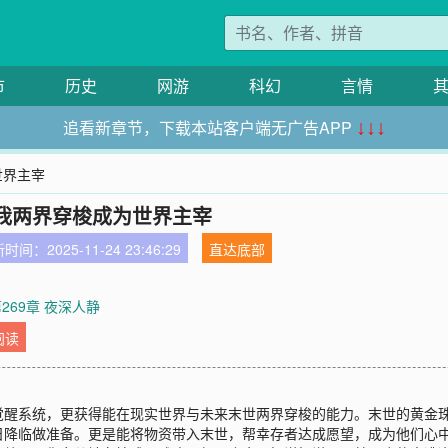
市
历史
网游
科幻
言情
追看新章节，下载本站客户端无广告APP
↓↓↓
世界主宰
我两界穿梭成为世界主宰
时间：2025-11-24 23:46:29
直达底部
269章 夜深人静
阅读
觉醒系统，更获得能在现实世界与未来末世两界穿梭的能力。末世的黄金
日降临做准备。更是能将物资带入末世，帮幸存者达成愿望，成为他们心