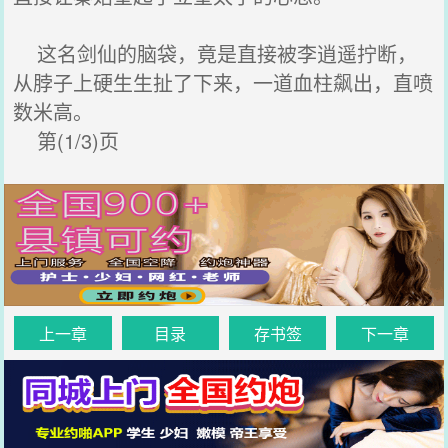
这名剑仙的脑袋，竟是直接被李逍遥拧断，
从脖子上硬生生扯了下来，一道血柱飙出，直喷
数米高。
第(1/3)页
上一章
目录
存书签
下一章