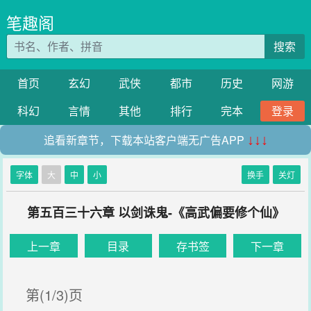
笔趣阁
搜索
首页
玄幻
武侠
都市
历史
网游
科幻
言情
其他
排行
完本
登录
追看新章节，下载本站客户端无广告APP
↓↓↓
字体
大
中
小
换手
关灯
第五百三十六章 以剑诛鬼-《高武偏要修个仙》
上一章
目录
存书签
下一章
第(1/3)页