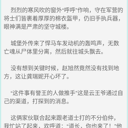
烈烈的寒风吹的窗外“呼呼”作响，守在军营的
将士们皆裹着厚厚的棉衣盔甲，仍旧手执兵器，
眼神满是严肃的坚守城楼。
城堡外传来了悍马车发动机的轰鸣声，无数
亡魂从尸体里分离，然后就往城头飘去。
没有想到关键时候，赵旭然竟然没有找到地
方，这让龚瑞妮开心坏了。
“这件事有誉王的人做推手”这是云王爷通过自
己的渠道，打探到的消息。
这俩家伙联合起来跟老道士打的不分伯仲，
我忙站了起来，欢呼道：“道长，你也来了！”他