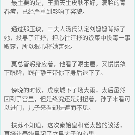
最主要的是，王鹏天生皮肤不好，满脸的青
春痘，已经严重到影响了容貌。
通过那玉玦，二夫人汤氏认定刘嬷嬷背叛了
她，投靠了江抒，担心往江抒的饭菜中投毒一事
败露，所以狠心将她害死。
莫总管躬身应着，他看了眼主屋，又慢慢敛
下眼眸，跟在静王带你下身后退下了。
傍晚的时候，戊京城下了场大雨，太后虽然
回到了宫里，但是终究还是别扭着，孙子来看可
以进门，儿子来看却是避而不见。
扶苏不知道，这次秦始皇和老太监的谈话，
直接让秦始皇起了立皇太子的心思。