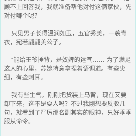
顾不上回答我，我就准备帮他对付这俩家伙，先
对付哪个呢？
只见男子长得温润如玉，五官秀美，一袭青
衣，宛若翩翩美公子。
“能给王爷捶背，是奴婢的运气……”为了满足
这人的心里，苏婉特意拿捏着语调道。有些尖
细，有些刺耳。
我有些生气，刚刚把货装上马背，现在又要
卸下来，这不是耍人吗？不过我刚想要反驳几
句，就看到了严厉那名副其实的眼神，只好乖乖
服从命令。