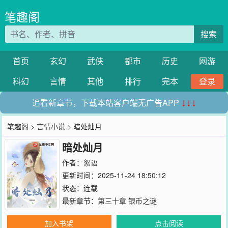
笔趣阁
搜索
首页
玄幻
武侠
都市
历史
网游
科幻
言情
其他
排行
完本
登录
追看新章节，下载本站客户端无广告APP
↓↓↓
笔趣阁
>
言情小说
> 暗处灿月
暗处灿月
作者：
絮语
更新时间：2025-11-24 18:50:12
状态：连载
最新章节：
第三十章 银币之谜
加入书架
点击阅读