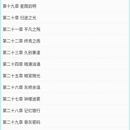
第十九章 星图启明
第二十章 归途之光
第二十一章 平凡之殇
第二十二章 终焉之雨
第二十三章 久别重逢
第二十四章 暗潮汹涌
第二十五章 暗室微光
第二十六章 灰烬余温
第二十七章 钟楼迷雾
第二十八章 记忆银行
第二十九章 骨灰密码