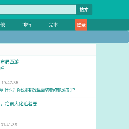
搜索
其他
排行
完本
登录
，布局西游
到吧
9:47:35
3章 什么？你说那鹅笼里面装着的都是孩子？
娘，绝嗣大佬追着要
1:41:38