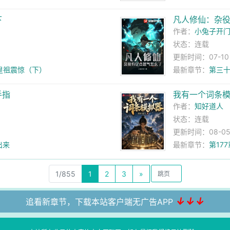
下
凡人修仙：杂
作者：
小兔子开
状态：连载
更新时间：07-10 0
众皇祖震惊（下）
最新章节：
第三
手指
我有一个词条
作者：
知好道人
状态：连载
更新时间：08-05 
出来
最新章节：
第17
1/855
1
2
3
»
↓↓↓
追看新章节，下载本站客户端无广告APP