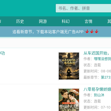
市
历史
网游
科幻
言情
↓↓↓
追看新章节，下载本站客户端无广告APP
神功
从车迟国开始
作者：
嘿嘿没想
状态：连载
更新时间：08-06 1
最新章节：
第27
八零易孕懒娇
作者：
别山沐
状态：连载
更新时间：07-10 0