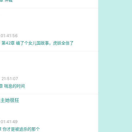
王
1:41:56
 第42章 编了个女儿国故事，虎妖全信了
1:51:07
6章 喘息的时间
宗主她很狂
1:41:49
章 你才是被追杀的那个