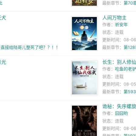
此
最新章节：
第70
天犬
人间万物主
作者：
祈安年
状态：连载
更新时间：08-06 1
不会直接给陆哥儿整死了吧？？！！
最新章节：
第12
月光
长生：别人修
作者：
吃鱼的老
状态：连载
更新时间：08-05 
最新章节：
第59
诡秘：失序螺
作者：
囧囧哟
状态：连载
更新时间：08-06 
最新章节：
第10