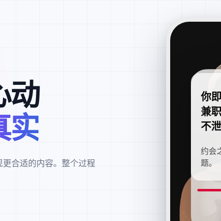
心动
你
兼
真实
不
约会
现更合适的内容。整个过程
题。