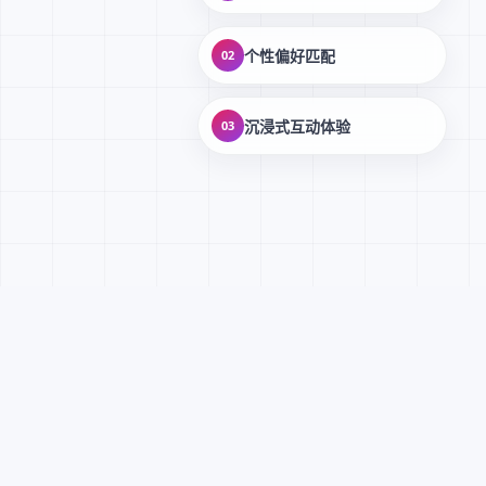
个性偏好匹配
02
沉浸式互动体验
03