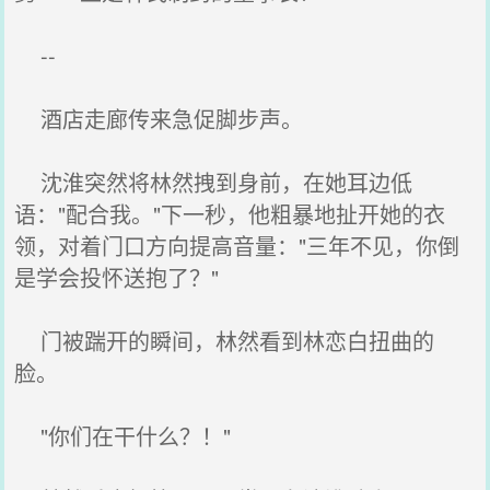
--
酒店走廊传来急促脚步声。
沈淮突然将林然拽到身前，在她耳边低
语："配合我。"下一秒，他粗暴地扯开她的衣
领，对着门口方向提高音量："三年不见，你倒
是学会投怀送抱了？"
门被踹开的瞬间，林然看到林恋白扭曲的
脸。
"你们在干什么？！"