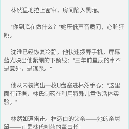
林然猛地拉上窗帘，房间陷入黑暗。
"你到底在做什么？"她压低声音质问，心脏狂
跳。
沈淮已经恢复冷静，他快速拨弄手机，屏幕
蓝光映出他紧绷的下颌线："三年前星辰的事不
是意外，是谋杀。"
他从内袋掏出一枚U盘塞进林然手心："这里
面有证据，林氏制药在利用特殊儿童做活体实
验。"
林然如遭雷击。林恋白的父亲——她的亲舅
舅——正是林氏制药的董事长！