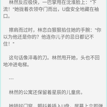
林然反应极快，一巴掌甩在沈淮脸上："下
流！"她拢着衣领夺门而出，U盘安全地藏在袖
口。
擦肩而过时，林恋白狠狠掐住她的手腕："你
以为他还是你的？他连你儿子的忌日都记不
住！"
这句话像淬毒的刀。林然甩开她，头也不回
地冲进电梯。
---
林然的公寓还保留着星辰的儿童房。
她锁好门窗，颤抖着插入U盘。屏幕上立即弹