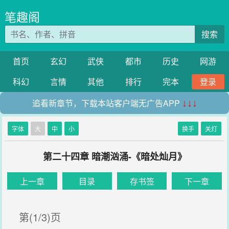
笔趣阁
搜索
首页
玄幻
武侠
都市
历史
网游
科幻
言情
其他
排行
完本
登录
追看新章节，下载本站客户端无广告APP
↓↓↓
字体
大
中
小
换手
关灯
第二十四章 暗潮汹涌-《暗处灿月》
上一章
目录
存书签
下一章
第(1/3)页