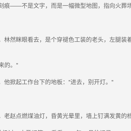
痕——不是文字，而是一幅微型地图，指向火葬
林然眯眼看去，是个穿褪色工装的老头，左腿装着
来的。"
他掀起工作台下的地板："进去，别开灯。"
老赵点燃煤油灯，昏黄光晕里，墙上钉满发黄的